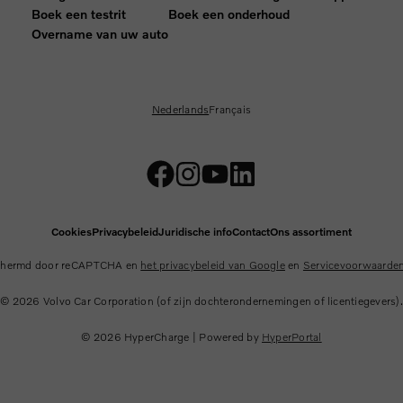
Boek een testrit
Boek een onderhoud
Overname van uw auto
Nederlands
Français
Cookies
Privacybeleid
Juridische info
Contact
Ons assortiment
schermd door reCAPTCHA en
het privacybeleid van Google
en
Servicevoorwaarden
© 2026
Volvo Car Corporation (of zijn dochterondernemingen of licentiegevers).
© 2026
HyperCharge | Powered by
HyperPortal