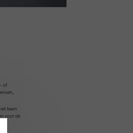
- of
wensen,
 het team
en voor de