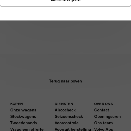
Terug naar boven
KOPEN
DIENSTEN
OVER ONS
Onze wagens
Aircocheck
Contact
Stockwagens
Seizoenscheck
Openingsuren
Tweedehands
Voorcontrole
Ons team
Vraag een offerte
Voorruit herstelling
Volvo App