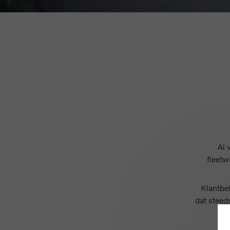
Al 
fleetw
Klantbel
dat steed