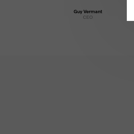
Guy Vermant
guy@vermant.be
CEO
Copy