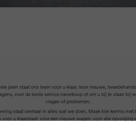
vele jaren staat ons team voor u klaar. Voor nieuwe, tweedehands
agens, voor de beste service naverkoop of om u bij te staan bij 
vragen of problemen.
eving staat centraal in alles wat we doen. Maak hier kennis met
s voor u klaarstaat: voor een nieuwe wagen, voor alle opvolging 
dienstverlening voor u en uw Volvo.