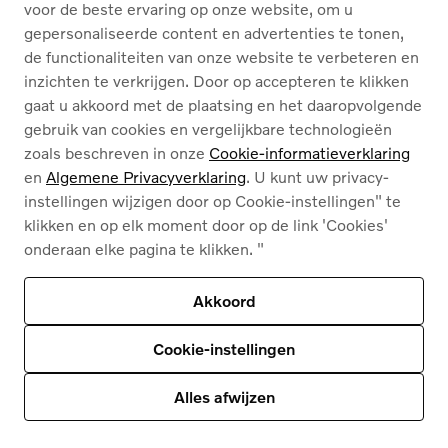
voor de beste ervaring op onze website, om u
gepersonaliseerde content en advertenties te tonen,
de functionaliteiten van onze website te verbeteren en
Nederlands
Français
inzichten te verkrijgen. Door op accepteren te klikken
gaat u akkoord met de plaatsing en het daaropvolgende
gebruik van cookies en vergelijkbare technologieën
zoals beschreven in onze
Cookie-informatieverklaring
en
Algemene Privacyverklaring
. U kunt uw privacy-
instellingen wijzigen door op Cookie-instellingen" te
Cookies
klikken en op elk moment door op de link 'Cookies'
Privacybeleid
onderaan elke pagina te klikken. "
Juridische info
Contact
Ons assortiment
Akkoord
Deze site wordt beschermd door reCAPTCHA en
het privacybeleid van Google
en
Servicevoorwaarden zijn van toepassing
.
Cookie-instellingen
© 2026
Volvo Car Corporation (of zijn dochterondernemingen of licentiegevers).
© 2026
HyperCharge | Powered by
HyperPortal
Alles afwijzen