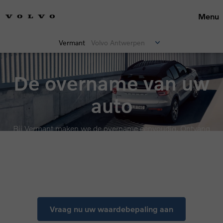
Menu
Vermant
Volvo Antwerpen
De overname van uw
auto
Bij Vermant maken we de overname eenvoudig. Ontvang
een transparante waardebepaling en verkoop uw huidige
auto snel, vlot en zonder zorgen.
Vraag nu uw waardebepaling aan