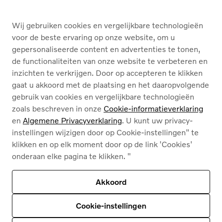
DIENSTEN
Wij gebruiken cookies en vergelijkbare technologieën
OVER ONS
voor de beste ervaring op onze website, om u
gepersonaliseerde content en advertenties te tonen,
de functionaliteiten van onze website te verbeteren en
Nederlands
Français
inzichten te verkrijgen. Door op accepteren te klikken
gaat u akkoord met de plaatsing en het daaropvolgende
gebruik van cookies en vergelijkbare technologieën
zoals beschreven in onze
Cookie-informatieverklaring
en
Algemene Privacyverklaring
. U kunt uw privacy-
instellingen wijzigen door op Cookie-instellingen" te
Cookies
klikken en op elk moment door op de link 'Cookies'
Privacybeleid
onderaan elke pagina te klikken. "
Juridische info
Contact
Ons assortiment
Akkoord
Deze site wordt beschermd door reCAPTCHA en
het privacybeleid van Google
en
Servicevoorwaarden zijn van toepassing
.
Cookie-instellingen
© 2026
Volvo Car Corporation (of zijn dochterondernemingen of licentiegevers).