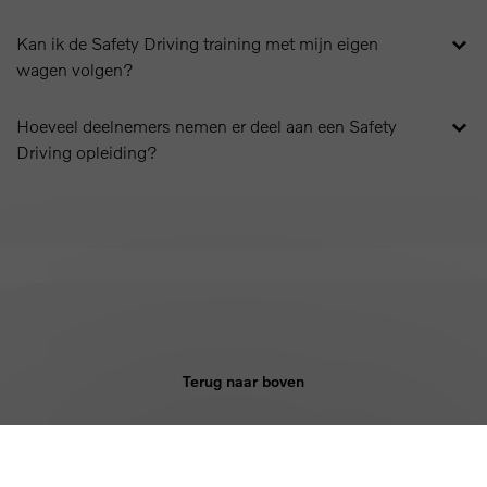
Kan ik de Safety Driving training met mijn eigen
wagen volgen?
Hoeveel deelnemers nemen er deel aan een Safety
Driving opleiding?
Terug naar boven
KOPEN