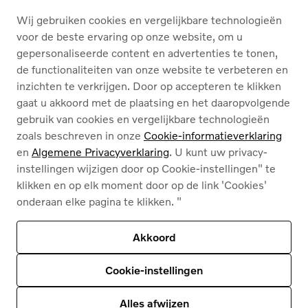
Wij gebruiken cookies en vergelijkbare technologieën
OVER ONS
voor de beste ervaring op onze website, om u
gepersonaliseerde content en advertenties te tonen,
de functionaliteiten van onze website te verbeteren en
Nederlands
Français
inzichten te verkrijgen. Door op accepteren te klikken
gaat u akkoord met de plaatsing en het daaropvolgende
gebruik van cookies en vergelijkbare technologieën
zoals beschreven in onze
Cookie-informatieverklaring
en
Algemene Privacyverklaring
. U kunt uw privacy-
instellingen wijzigen door op Cookie-instellingen" te
Cookies
klikken en op elk moment door op de link 'Cookies'
Privacybeleid
onderaan elke pagina te klikken. "
Juridische info
Contact
Ons assortiment
Akkoord
Deze site wordt beschermd door reCAPTCHA en
het privacybeleid van Google
en
Servicevoorwaarden zijn van toepassing
.
Cookie-instellingen
© 2026
Volvo Car Corporation (of zijn dochterondernemingen of licentiegevers).
© 2026
HyperCharge | Powered by
HyperPortal
Alles afwijzen