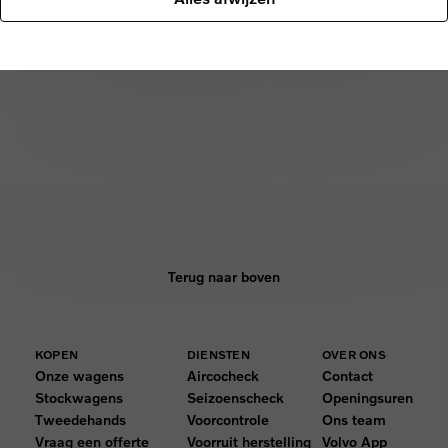
Terug naar boven
KOPEN
DIENSTEN
OVER ONS
Onze wagens
Aircocheck
Contact
Stockwagens
Seizoenscheck
Openingsuren
Tweedehands
Voorcontrole
Ons team
Vraag een offerte
Voorruit herstelling
Volvo App