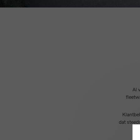
Al 
fleetw
Klantbel
dat steed