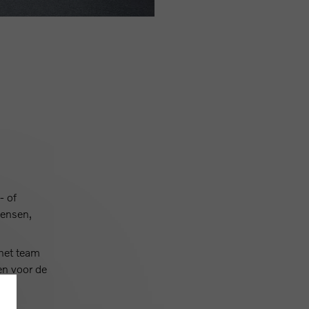
- of
wensen,
 het team
en voor de