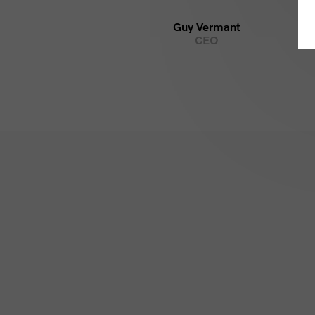
Guy Vermant
guy@vermant.be
CEO
Copy