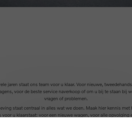
vele jaren staat ons team voor u klaar. Voor nieuwe, tweedehands
agens, voor de beste service naverkoop of om u bij te staan bij 
vragen of problemen.
eving staat centraal in alles wat we doen. Maak hier kennis met
s voor u klaarstaat: voor een nieuwe wagen, voor alle opvolging 
dienstverlening voor u en uw Volvo.