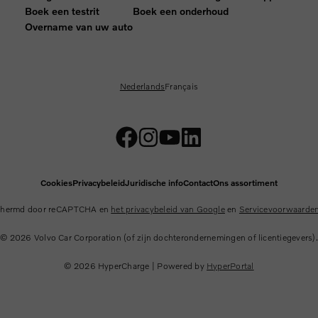
Boek een testrit
Boek een onderhoud
Overname van uw auto
Nederlands
Français
Cookies
Privacybeleid
Juridische info
Contact
Ons assortiment
schermd door reCAPTCHA en
het privacybeleid van Google
en
Servicevoorwaarden
© 2026
Volvo Car Corporation (of zijn dochterondernemingen of licentiegevers).
© 2026
HyperCharge | Powered by
HyperPortal