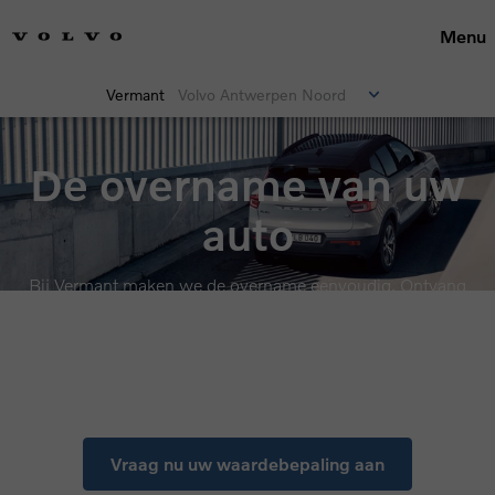
Menu
Vermant
Volvo Antwerpen Noord
De overname van uw
auto
Bij Vermant maken we de overname eenvoudig. Ontvang
een transparante waardebepaling en verkoop uw huidige
auto snel, vlot en zonder zorgen.
Vraag nu uw waardebepaling aan