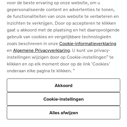
voor de beste ervaring op onze website, om u
gepersonaliseerde content en advertenties te tonen,
de functionaliteiten van onze website te verbeteren en
Nederlands
Français
inzichten te verkrijgen. Door op accepteren te klikken
gaat u akkoord met de plaatsing en het daaropvolgende
gebruik van cookies en vergelijkbare technologieën
zoals beschreven in onze
Cookie-informatieverklaring
en
Algemene Privacyverklaring
. U kunt uw privacy-
instellingen wijzigen door op Cookie-instellingen" te
Cookies
klikken en op elk moment door op de link 'Cookies'
Privacybeleid
onderaan elke pagina te klikken. "
Juridische info
Contact
Ons assortiment
Akkoord
Deze site wordt beschermd door reCAPTCHA en
het privacybeleid van Google
en
Servicevoorwaarden zijn van toepassing
.
Cookie-instellingen
© 2026
Volvo Car Corporation (of zijn dochterondernemingen of licentiegevers).
© 2026
HyperCharge | Powered by
HyperPortal
Alles afwijzen