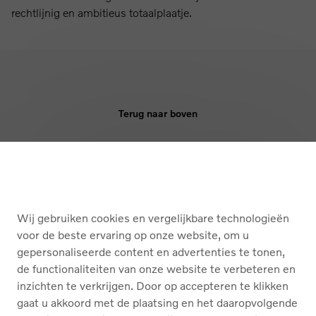
rechtlijnig en ambitieus totaalplaatje.
Terug naar boven
KOPEN
DIENSTEN
Wij gebruiken cookies en vergelijkbare technologieën
OVER ONS
voor de beste ervaring op onze website, om u
gepersonaliseerde content en advertenties te tonen,
de functionaliteiten van onze website te verbeteren en
Nederlands
Français
inzichten te verkrijgen. Door op accepteren te klikken
gaat u akkoord met de plaatsing en het daaropvolgende