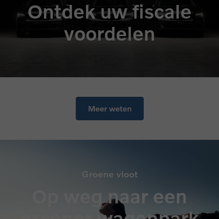
Ontdek uw fiscale
voordelen
Meer weten
Groene vloot
Op weg naar een
groener wagenpark