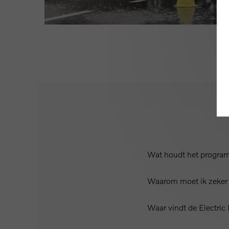
Wat houdt het programm
Waarom moet ik zeker d
Waar vindt de Electric 