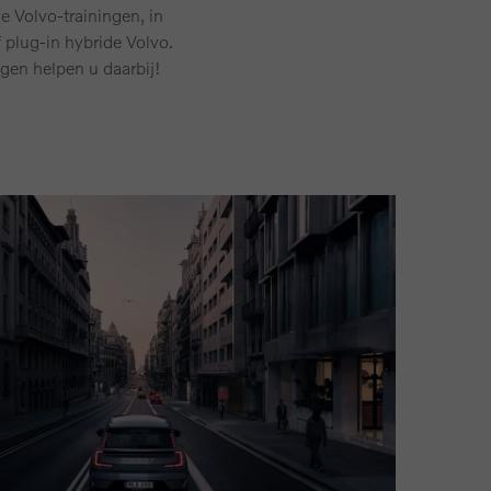
e Volvo-trainingen, in
 plug-in hybride Volvo.
ngen helpen u daarbij!