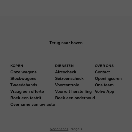
Terug naar boven
KOPEN
DIENSTEN
OVER ONS
Onze wagens
Aircocheck
Contact
Stockwagens
Seizoenscheck
Openingsuren
Tweedehands
Voorcontrole
Ons team
Vraag een offerte
Voorruit herstelling
Volvo App
Boek een testrit
Boek een onderhoud
Overname van uw auto
Nederlands
Français