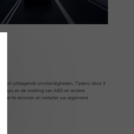
e meest uitdagende omstandigheden. Tijdens deze 3
oodstops en de werking van ABS en andere
zonder te remmen en verbeter uw algemene