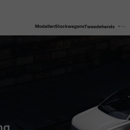
...
Modellen
Stockwagens
Tweedehands
ng