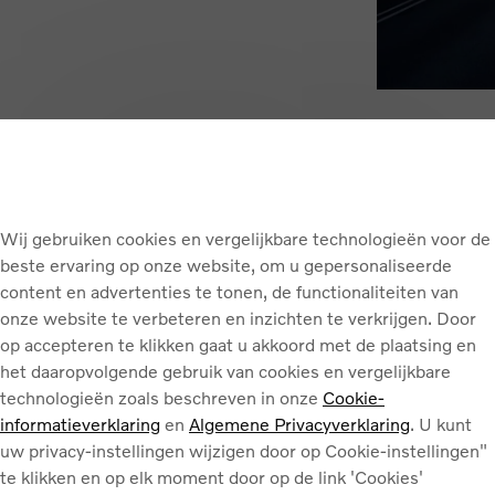
Hoe veilig rijden?
Safety driving
Wij gebruiken cookies en vergelijkbare technologieën voor de
beste ervaring op onze website, om u gepersonaliseerde
content en advertenties te tonen, de functionaliteiten van
Leer uw elektrische Volvo beheersen, zelfs in d
onze website te verbeteren en inzichten te verkrijgen. Door
uur durende training ervaart u de impact van n
op accepteren te klikken gaat u akkoord met de plaatsing en
veiligheidssystemen. Leer obstakels ontwijken 
het daaropvolgende gebruik van cookies en vergelijkbare
rijvaardigheid.
technologieën zoals beschreven in onze
Cookie-
informatieverklaring
en
Algemene Privacyverklaring
. U kunt
uw privacy-instellingen wijzigen door op Cookie-instellingen"
Schrijf me in
te klikken en op elk moment door op de link 'Cookies'