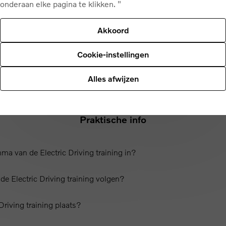
onderaan elke pagina te klikken. "
Akkoord
Cookie-instellingen
Alles afwijzen
Praktische info
a van de Electric Driving training in?
e Electric Driving training volgen?
Driving training plaats?