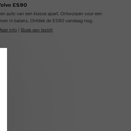
Volvo ES90
en auto van een klasse apart. Ontworpen voor een
even in balans. Ontdek de ES90 vandaag nog.
eer info
|
Boek een testrit