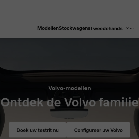
...
Modellen
Stockwagens
Tweedehands
Volvo-modellen
Ontdek de Volvo familie
Boek uw testrit nu
Configureer uw Volvo