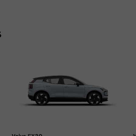
s
Volvo EX30