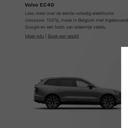
Volvo EC40
Lees meer over de eerste volledig elektrische
crossover. 100% made in Belgium met ingebouwd
Google en een toets van ledervrije zetels.
Meer info
|
Boek een testrit