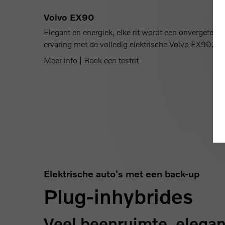
Volvo EX90
Elegant en energiek, elke rit wordt een onvergetelijk
ervaring met de volledig elektrische Volvo EX90.
Meer info
|
Boek een testrit
Elektrische auto's met een back-up
Plug-inhybrides
Veel beenruimte, elegan