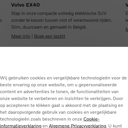
Volvo EX40
Stap in onze compacte volledig elektrische SUV
E
e
zonder te kiezen tussen vlot of verantwoord rijden.
l
Slim, duurzaam en gemaakt in België.
M
Meer info
|
Boek een testrit
Wij gebruiken cookies en vergelijkbare technologieën voor de
beste ervaring op onze website, om u gepersonaliseerde
content en advertenties te tonen, de functionaliteiten van
onze website te verbeteren en inzichten te verkrijgen. Door
op accepteren te klikken gaat u akkoord met de plaatsing en
het daaropvolgende gebruik van cookies en vergelijkbare
technologieën zoals beschreven in onze
Cookie-
informatieverklaring
en
Algemene Privacyverklaring
. U kunt