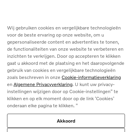
KOPEN
DIENSTEN
Wij gebruiken cookies en vergelijkbare technologieën
OVER ONS
voor de beste ervaring op onze website, om u
gepersonaliseerde content en advertenties te tonen,
de functionaliteiten van onze website te verbeteren en
Nederlands
Français
inzichten te verkrijgen. Door op accepteren te klikken
gaat u akkoord met de plaatsing en het daaropvolgende
gebruik van cookies en vergelijkbare technologieën
zoals beschreven in onze
Cookie-informatieverklaring
en
Algemene Privacyverklaring
. U kunt uw privacy-
instellingen wijzigen door op Cookie-instellingen" te
Cookies
klikken en op elk moment door op de link 'Cookies'
Privacybeleid
onderaan elke pagina te klikken. "
Juridische info
Contact
Ons assortiment
Akkoord
Deze site wordt beschermd door reCAPTCHA en
het privacybeleid van Google