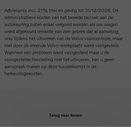
Adviesprijs incl. 21% btw en geldig tot 31/12/2026. De
administratieve kosten van het tweede bezoek aan de
autokeuring zullen enkel vergoed worden als uw wagen
werd afgekeurd omwille van een gebrek dat al aanwezig
was tijdens het uitvoeren van de Volvo-voorcontrole, maar
niet door de erkende Volvo-werkplaats werd vastgesteld.
Wanneer een probleem werd vastgesteld maar u de
voorgestelde herstelling niet liet uitvoeren, kan u geen
aanspraak maken op deze tussenkomst in de
herkeuringskosten.
Terug naar boven