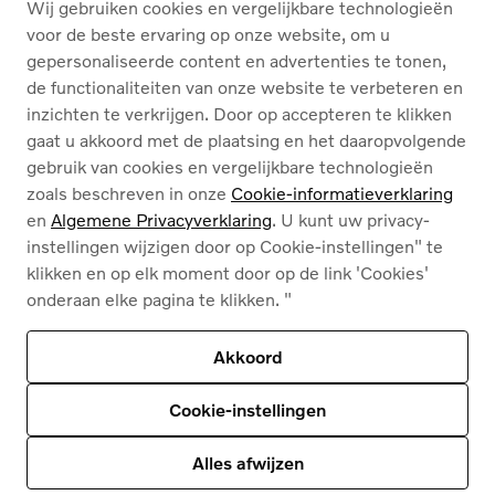
Wij gebruiken cookies en vergelijkbare technologieën
OVER ONS
voor de beste ervaring op onze website, om u
gepersonaliseerde content en advertenties te tonen,
de functionaliteiten van onze website te verbeteren en
Nederlands
Français
inzichten te verkrijgen. Door op accepteren te klikken
gaat u akkoord met de plaatsing en het daaropvolgende
gebruik van cookies en vergelijkbare technologieën
zoals beschreven in onze
Cookie-informatieverklaring
en
Algemene Privacyverklaring
. U kunt uw privacy-
instellingen wijzigen door op Cookie-instellingen" te
Cookies
klikken en op elk moment door op de link 'Cookies'
Privacybeleid
onderaan elke pagina te klikken. "
Juridische info
Contact
Ons assortiment
Akkoord
Deze site wordt beschermd door reCAPTCHA en
het privacybeleid van Google
en
Servicevoorwaarden zijn van toepassing
.
Cookie-instellingen
© 2026
Volvo Car Corporation (of zijn dochterondernemingen of licentiegevers).
© 2026
HyperCharge | Powered by
HyperPortal
Alles afwijzen