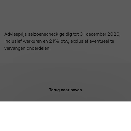
Adviesprijs seizoenscheck geldig tot 31 december 2026,
inclusief werkuren en 21% btw, exclusief eventueel te
vervangen onderdelen.
Terug naar boven
KOPEN
DIENSTEN