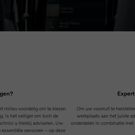
telling of vervanging van uw vooruit meestal
talen. Bent u niet verzekerd voor glasbreuk, dan
ruit.
ngen?
Expert
het milieu voordelig om te kiezen
Om uw voorruit te herstelle
g. Is het veiliger om toch de
werkplaats aan het juiste ad
echnici u hierbij adviseren. Uw
onderdelen in combinatie met d
de essentiële sensoren – op deze