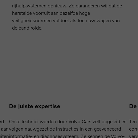
rijhulpsystemen opnieuw. Zo garanderen wij dat de
herstelde voorruit aan dezelfde hoge
veiligheidsnormen voldoet als toen uw wagen van
de band rolde.
De juiste expertise
De 
rd
Onze technici worden door Volvo Cars zelf opgeleid en
Ten 
 aan
volgen nauwgezet de instructies in een geavanceerd
corr
uiten
informatie- en diagnosesysteem. Ze kennen de Volvo-
verv