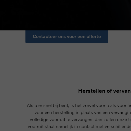
Als u verzekerd bent voor glasbreuk, dan is de hers
kosteloos of dient u enkel het franchisebedrag te be
zijn de kosten afhankelijk van de schade en het type 
Contacteer ons voor een offerte
Herstellen of verva
Als u er snel bij bent, is het zowel voor u als voor 
voor een herstelling in plaats van een vervangin
volledige voorruit te vervangen, dan zullen onze t
voorruit staat namelijk in contact met verschillen