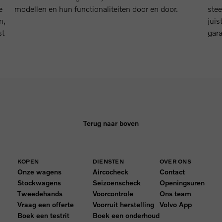
e
modellen en hun functionaliteiten door en door.
stee
n,
juis
st
gar
Terug naar boven
KOPEN
DIENSTEN
OVER ONS
Onze wagens
Aircocheck
Contact
Stockwagens
Seizoenscheck
Openingsuren
Tweedehands
Voorcontrole
Ons team
Vraag een offerte
Voorruit herstelling
Volvo App
Boek een testrit
Boek een onderhoud