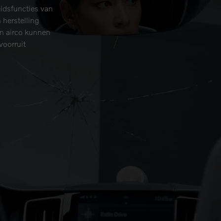
eidsfuncties van
herstelling
en airco kunnen
voorruit
lling of