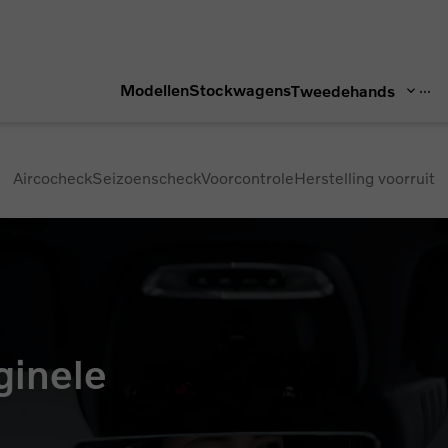
...
Modellen
Stockwagens
Tweedehands
Aircocheck
Seizoenscheck
Voorcontrole
Herstelling voorruit
ginele