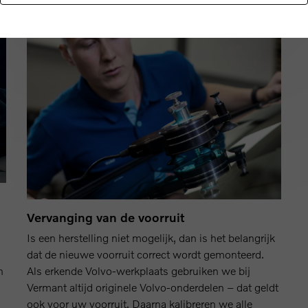
Vervanging van de voorruit
Is een herstelling niet mogelijk, dan is het belangrijk
dat de nieuwe voorruit correct wordt gemonteerd.
n
Als erkende Volvo-werkplaats gebruiken we bij
Vermant altijd originele Volvo-onderdelen – dat geldt
ook voor uw voorruit. Daarna kalibreren we alle