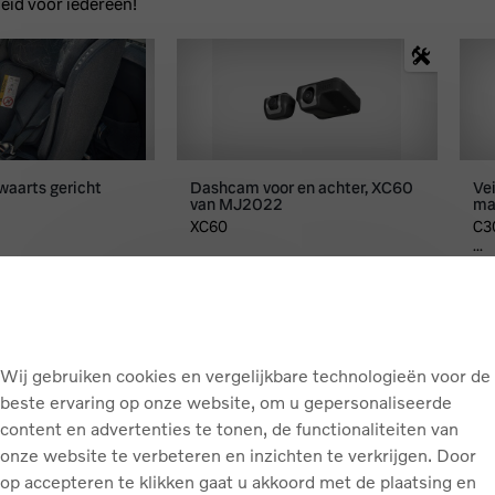
Wij gebruiken cookies en vergelijkbare technologieën voor de
beste ervaring op onze website, om u gepersonaliseerde
content en advertenties te tonen, de functionaliteiten van
onze website te verbeteren en inzichten te verkrijgen. Door
op accepteren te klikken gaat u akkoord met de plaatsing en
het daaropvolgende gebruik van cookies en vergelijkbare
technologieën zoals beschreven in onze
Cookie-
informatieverklaring
en
Algemene Privacyverklaring
. U kunt