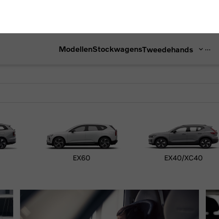
...
Modellen
Stockwagens
Tweedehands