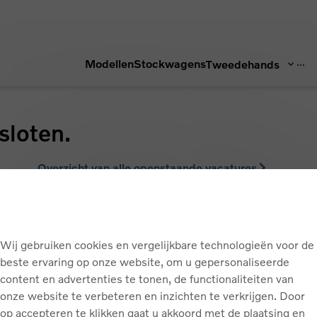
...
Modellen
Stockwagens
Tweedehands
sloten.
Overzicht van alle openstaande vacatures
Wij gebruiken cookies en vergelijkbare technologieën voor de
beste ervaring op onze website, om u gepersonaliseerde
content en advertenties te tonen, de functionaliteiten van
Terug naar boven
onze website te verbeteren en inzichten te verkrijgen. Door
op accepteren te klikken gaat u akkoord met de plaatsing en