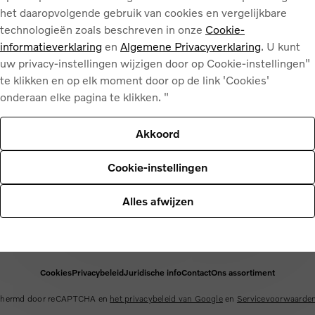
het daaropvolgende gebruik van cookies en vergelijkbare
KOPEN
DIENSTEN
OVER ONS
technologieën zoals beschreven in onze
Cookie-
Onze wagens
Aircocheck
Contact
informatieverklaring
en
Algemene Privacyverklaring
. U kunt
Stockwagens
Seizoenscheck
Openingsuren
uw privacy-instellingen wijzigen door op Cookie-instellingen"
Tweedehands
Voorcontrole
Ons team
te klikken en op elk moment door op de link 'Cookies'
Vraag een offerte
Voorruit herstelling
Volvo App
onderaan elke pagina te klikken. "
Boek een testrit
Boek een onderhoud
Overname van uw auto
Akkoord
Cookie-instellingen
Nederlands
Français
Alles afwijzen
Cookies
Privacybeleid
Juridische info
Contact
Ons assortiment
schermd door reCAPTCHA en
het privacybeleid van Google
en
Servicevoorwaarden