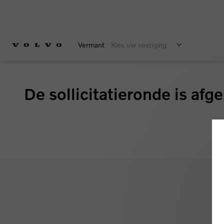
Vermant
Kies uw vestiging
De sollicitatieronde is afge