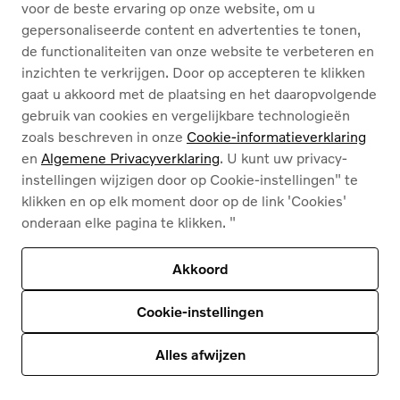
voor de beste ervaring op onze website, om u
gepersonaliseerde content en advertenties te tonen,
de functionaliteiten van onze website te verbeteren en
Nederlands
Français
inzichten te verkrijgen. Door op accepteren te klikken
gaat u akkoord met de plaatsing en het daaropvolgende
gebruik van cookies en vergelijkbare technologieën
zoals beschreven in onze
Cookie-informatieverklaring
en
Algemene Privacyverklaring
. U kunt uw privacy-
instellingen wijzigen door op Cookie-instellingen" te
Cookies
klikken en op elk moment door op de link 'Cookies'
Privacybeleid
onderaan elke pagina te klikken. "
Juridische info
Contact
Ons assortiment
Akkoord
Deze site wordt beschermd door reCAPTCHA en
het privacybeleid van Google
en
Servicevoorwaarden zijn van toepassing
.
Cookie-instellingen
© 2026
Volvo Car Corporation (of zijn dochterondernemingen of licentiegevers).
© 2026
HyperCharge | Powered by
HyperPortal
Alles afwijzen