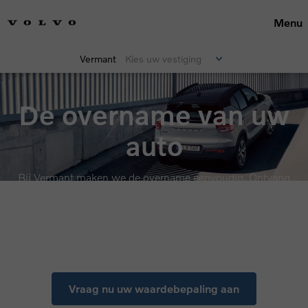
Menu
Vermant
Kies uw vestiging
De overname van uw
auto
Bij Vermant maken we de overname eenvoudig. Ontvang
een transparante waardebepaling en verkoop uw huidige
auto snel, vlot en zonder zorgen.
Vraag nu uw waardebepaling aan